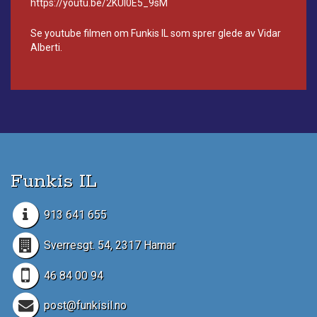
https://youtu.be/2KUl0E5_9sM
Se youtube filmen om Funkis IL som sprer glede av Vidar
Alberti.
Funkis IL
913 641 655
Sverresgt. 54, 2317 Hamar
46 84 00 94
post@funkisil.no