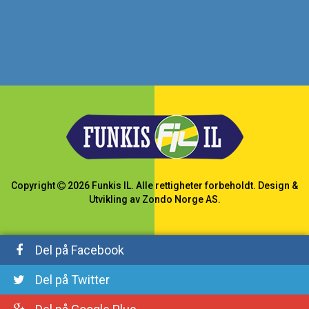
Copyright
2026
Funkis IL
.
Alle rettigheter forbeholdt.
Design &
Utvikling av
Zondo Norge AS
.
Del på Facebook
Del på Twitter