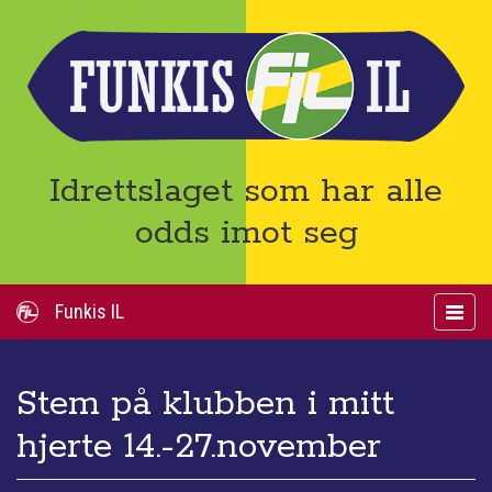
Funkis
Idrettslaget som har alle
IL
odds imot seg
Funkis IL
Toggle
navigat
Stem på klubben i mitt
hjerte 14.-27.november