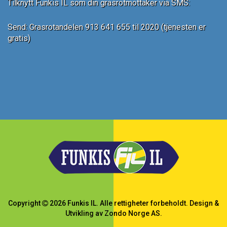
Tilknytt Funkis IL som din grasrotmottaker via SMS:
Send: Grasrotandelen 913 641 655 til 2020 (tjenesten er
gratis)
Copyright
2026
Funkis IL
.
Alle rettigheter forbeholdt.
Design &
Utvikling av
Zondo Norge AS
.