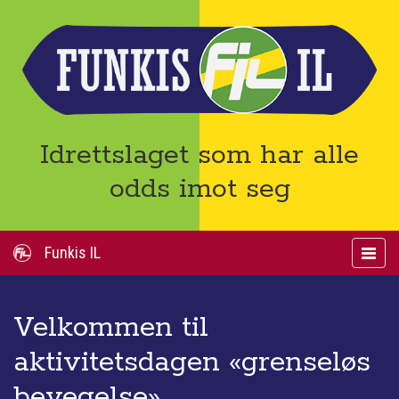
Funkis
Idrettslaget som har alle
IL
odds imot seg
Funkis IL
Toggle
navigat
Velkommen til
aktivitetsdagen «grenseløs
bevegelse»