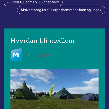
Innleggsnavigasjon
«
Funkis IL Hedmark: El-Innebandy
Aktivitetsdag for funksjonshemmede barn og unge
»
Hvordan bli medlem