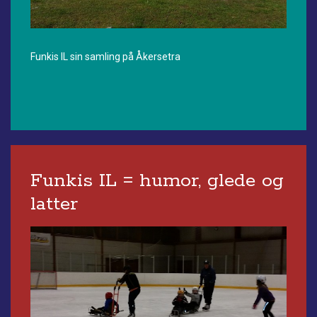
Funkis IL sin samling på Åkersetra
Funkis IL = humor, glede og
latter