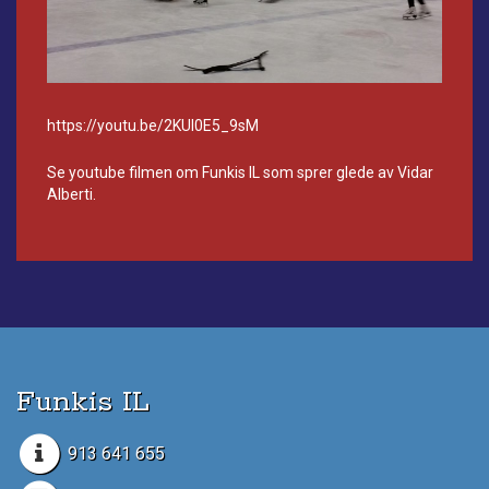
https://youtu.be/2KUl0E5_9sM
Se youtube filmen om Funkis IL som sprer glede av Vidar
Alberti.
Funkis IL
913 641 655